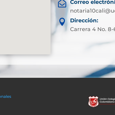
Correo electrón

notaria10cali@
Dirección:

Carrera 4 No. 8-
onales