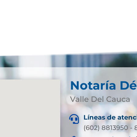
Notaría Dé
Valle Del Cauca
Líneas de atenc

(602) 8813950 -