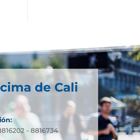
cima de Cali
ión:
 8816202 - 8816734