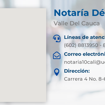
Notaría Dé
Valle Del Cauca
Líneas de atenc

(602) 8813950 -
Correo electrón

notaria10cali@
Dirección:

Carrera 4 No. 8-