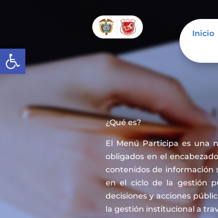
Inicio
Abrir barra de herramientas
¿Qué es?
El Menú Participa es una 
obligados en el encabezado 
contenidos de información 
en el ciclo de la gestión 
decisiones y acciones públi
la gestión institucional a tra