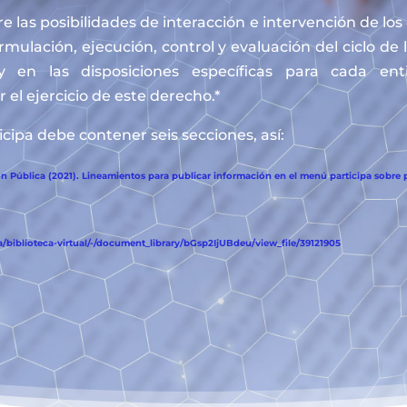
e las posibilidades de interacción e intervención de lo
ormulación, ejecución, control y evaluación del ciclo de 
y en las disposiciones específicas para cada en
 el ejercicio de este derecho.*
cipa debe contener seis secciones, así:
 Pública (2021). Lineamientos para publicar información en el menú participa sobre p
biblioteca-virtual/-/document_library/bGsp2IjUBdeu/view_file/39121905