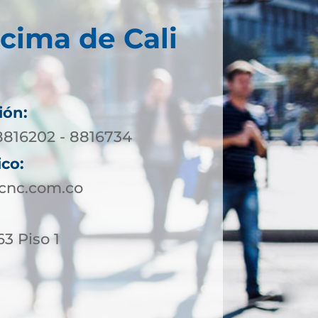
cima de Cali
ión:
 8816202 - 8816734
ico:
ucnc.com.co
63 Piso 1