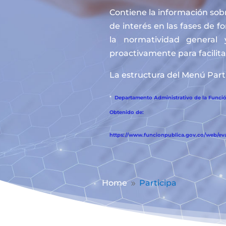
Contiene la información sobr
de interés en las fases de f
la normatividad general 
proactivamente para facilitar
La estructura del Menú Parti
*
Departamento Administrativo de la Función
Obtenido de:
https://www.funcionpublica.gov.co/web/eva/
Home
Participa
9