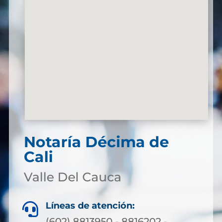
Notaría Décima de
Cali
Valle Del Cauca
Líneas de atención:

(602) 8813950 - 8816202 -