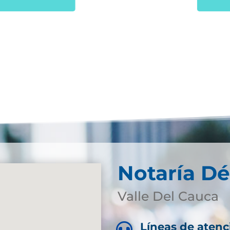
Notaría Dé
Valle Del Cauca
Líneas de atenc
