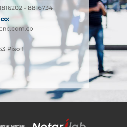
 8816202 - 8816734
ico:
ucnc.com.co
63 Piso 1