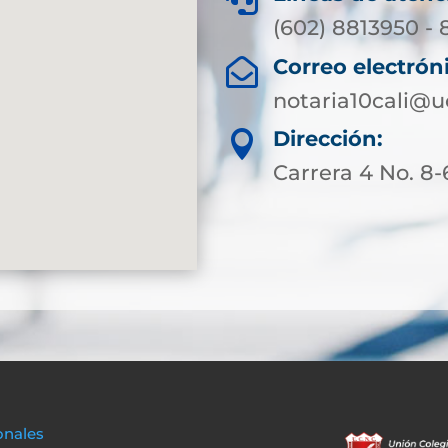
(602) 8813950 -
Correo electrón

notaria10cali@
Dirección:

Carrera 4 No. 8-
onales