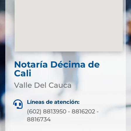
Notaría Décima de
Cali
Valle Del Cauca
Líneas de atención:

(602) 8813950 - 8816202 -
8816734