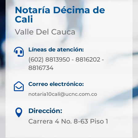
Notaría Décima de
Cali
Valle Del Cauca
Líneas de atención:

(602) 8813950 - 8816202 -
8816734
Correo electrónico:

notaria10cali@ucnc.com.co
Dirección:

Carrera 4 No. 8-63 Piso 1