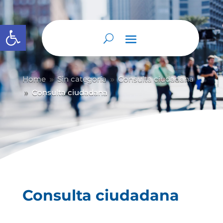
Abrir barra de herramientas
Home
Sin categoría
Consulta ciudadana
9
9
Consulta ciudadana
9
Consulta ciudadana