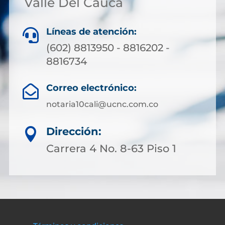
Valle Del Cauca
Líneas de atención:

(602) 8813950 - 8816202 -
8816734
Correo electrónico:

notaria10cali@ucnc.com.co
Dirección:

Carrera 4 No. 8-63 Piso 1