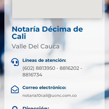
Notaría Décima de
Cali
Valle Del Cauca
Líneas de atención:

(602) 8813950 - 8816202 -
8816734
Correo electrónico:

notaria10cali@ucnc.com.co
Dirección: