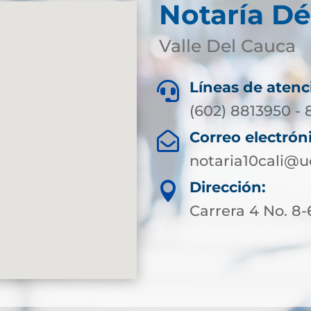
Notaría Dé
Valle Del Cauca
Líneas de atenc

(602) 8813950 -
Correo electrón

notaria10cali@
Dirección:

Carrera 4 No. 8-