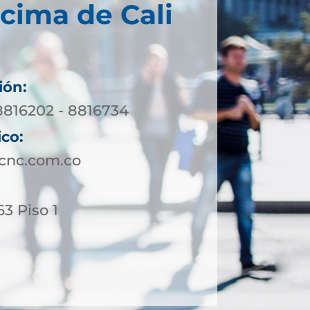
cima de Cali
ión:
 8816202 - 8816734
ico:
ucnc.com.co
63 Piso 1