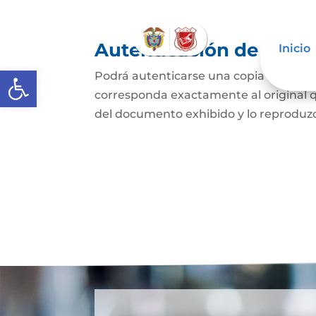
Autenticación de Copi
Inicio
Abrir barra de herramientas
Podrá autenticarse una copia mecánic
corresponda exactamente al original q
del documento exhibido y lo reproduzca