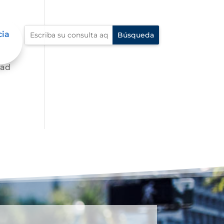
cia
dad