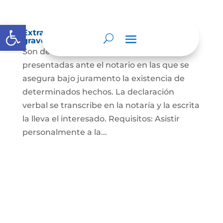
Abrir barra de herramientas
Extra-proceso o declaración bajo la
gravedad de juramento
Son declaraciones verbales o escritas
presentadas ante el notario en las que se
asegura bajo juramento la existencia de
determinados hechos. La declaración
verbal se transcribe en la notaría y la escrita
la lleva el interesado. Requisitos: Asistir
personalmente a la...