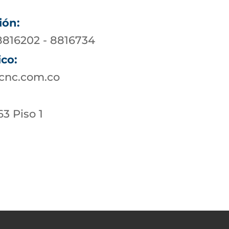
ión:
 8816202 - 8816734
ico:
ucnc.com.co
63 Piso 1