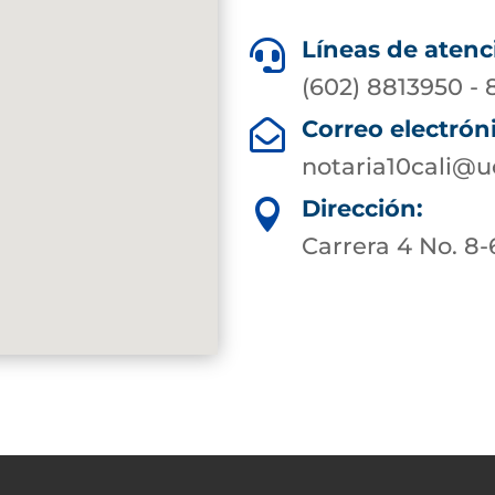
Líneas de atenc

(602) 8813950 -
Correo electrón

notaria10cali@
Dirección:

Carrera 4 No. 8-