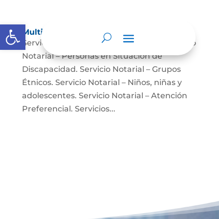
Abrir barra de herramientas
Multimedia
Servicio Notarial – Fuerzas Militares. Servicio
Notarial – Personas en Situación de
Discapacidad. Servicio Notarial – Grupos
Étnicos. Servicio Notarial – Niños, niñas y
adolescentes. Servicio Notarial – Atención
Preferencial. Servicios...