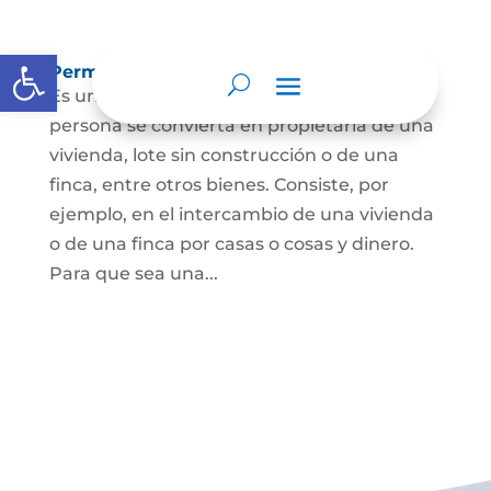
Abrir barra de herramientas
Permuta de Inmuebles
Es uno de los contratos para que una
persona se convierta en propietaria de una
vivienda, lote sin construcción o de una
finca, entre otros bienes. Consiste, por
ejemplo, en el intercambio de una vivienda
o de una finca por casas o cosas y dinero.
Para que sea una...