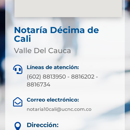
Notaría Décima de
Cali
Valle Del Cauca
Líneas de atención:

(602) 8813950 - 8816202 -
8816734
Correo electrónico:

notaria10cali@ucnc.com.co
Dirección:
