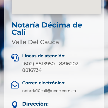
Notaría Décima de
Cali
Valle Del Cauca
Líneas de atención:

(602) 8813950 - 8816202 -
8816734
Correo electrónico:

notaria10cali@ucnc.com.co
Dirección:
