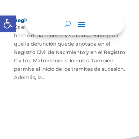
Abrir barra de herramientas
Registro Civil de Defunción
Es el documento público que prueba el
hecho de la muerte y su causa. Sirve para
que la defunción quede anotada en el
Registro Civil de Nacimiento y en el Registro
Civil de Matrimonio, si lo hubo. También
permite el inicio de los trámites de sucesión.
Además, la...