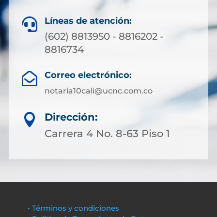
Líneas de atención:

(602) 8813950 - 8816202 -
8816734
Correo electrónico:

notaria10cali@ucnc.com.co
Dirección:

Carrera 4 No. 8-63 Piso 1
• Términos y condiciones