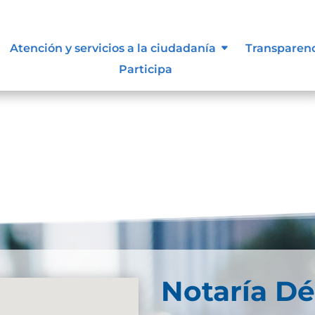
 siguen para tomar decisiones en
Atención y servicios a la ciudadanía
Transparen
Participa
Notaría Dé