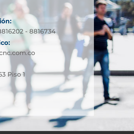
ión:
 8816202 - 8816734
ico:
ucnc.com.co
63 Piso 1