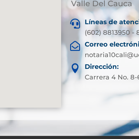
Valle Del Cauca
Líneas de atenc

(602) 8813950 -
Correo electrón

notaria10cali@
Dirección:

Carrera 4 No. 8-