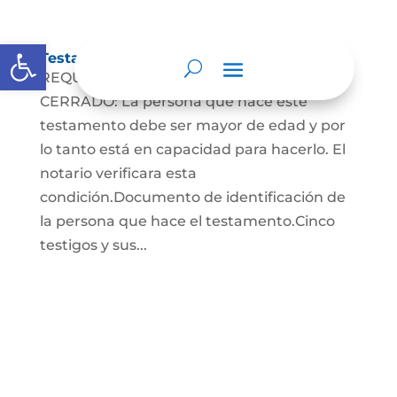
Abrir barra de herramientas
Testamento Cerrado
REQUISITOS PARA EL TESTAMENTO
CERRADO: La persona que hace este
testamento debe ser mayor de edad y por
lo tanto está en capacidad para hacerlo. El
notario verificara esta
condición.Documento de identificación de
la persona que hace el testamento.Cinco
testigos y sus...